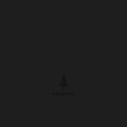
© Urheberrecht. Alle Rechte vorbehalten.
Impressum
/
Datenschutzerklärung
/
Widerrufsbelehrung