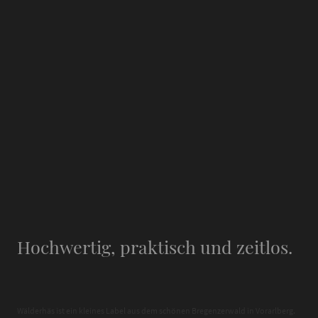
Hochwertig, praktisch und zeitlos.
Wälderhäs ist ein kleines Label aus dem schönen Bregenzerwald in Vorarlberg.