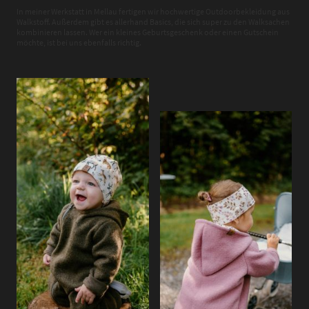
In meiner Werkstatt in Mellau fertigen wir hochwertige Outdoorbekleidung aus
Walkstoff. Außerdem gibt es allerhand Basics, die sich super zu den Walksachen
kombinieren lassen. Wer ein kleines Geburtsgeschenk oder einen Gutschein
möchte, ist bei uns ebenfalls richtig.