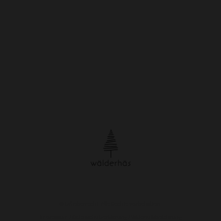
© Urheberrecht. Alle Rechte vorbehalten.
Impressum
/
Datenschutzerklärung
/
Widerrufsbelehrung