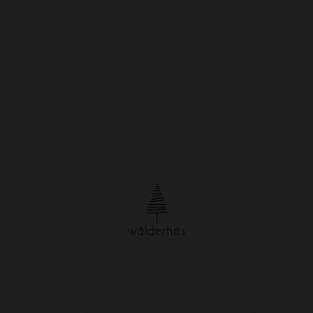
© Urheberrecht. Alle Rechte vorbehalten.
Impressum
/
Datenschutzerklärung
/
Widerrufsbelehrung