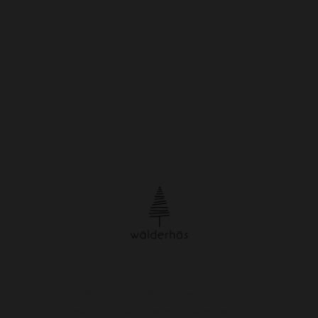
© Urheberrecht. Alle Rechte vorbehalten.
Impressum
/
Datenschutzerklärung
/
Widerrufsbelehrung