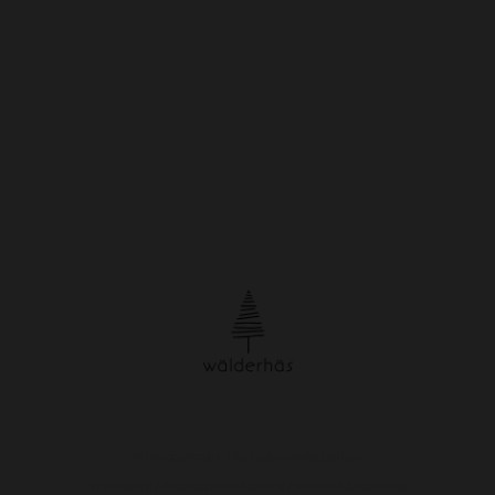
© Urheberrecht. Alle Rechte vorbehalten.
Impressum
/
Datenschutzerklärung
/
Widerrufsbelehrung