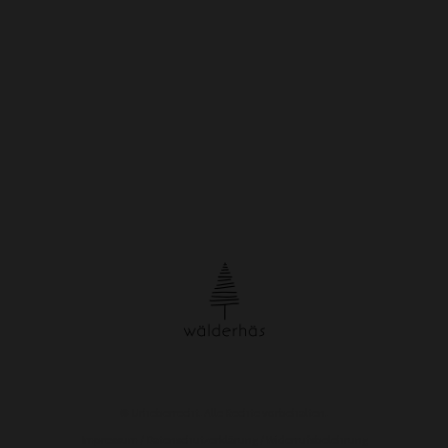
© Urheberrecht. Alle Rechte vorbehalten.
Impressum
/
Datenschutzerklärung
/
Widerrufsbelehrung