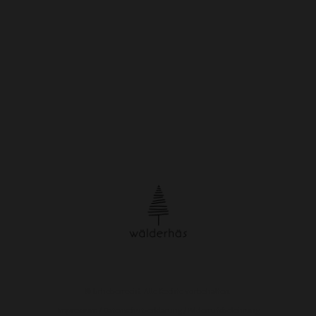
© Urheberrecht. Alle Rechte vorbehalten.
Impressum
/
Datenschutzerklärung
/
Widerrufsbelehrung