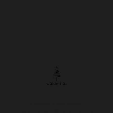
© Urheberrecht. Alle Rechte vorbehalten.
Impressum
/
Datenschutzerklärung
/
Widerrufsbelehrung