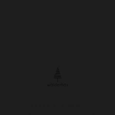
© Urheberrecht. Alle Rechte vorbehalten.
Impressum
/
Datenschutzerklärung
/
Widerrufsbelehrung