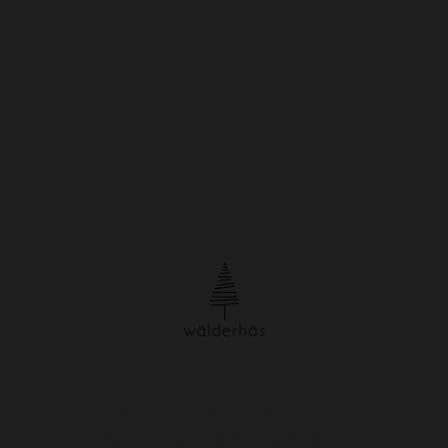
© Urheberrecht. Alle Rechte vorbehalten.
Impressum
/
Datenschutzerklärung
/
Widerrufsbelehrung