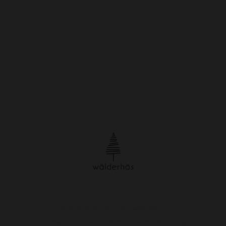
© Urheberrecht. Alle Rechte vorbehalten.
Impressum
/
Datenschutzerklärung
/
Widerrufsbelehrung