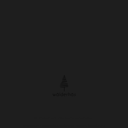
© Urheberrecht. Alle Rechte vorbehalten.
Impressum
/
Datenschutzerklärung
/
Widerrufsbelehrung