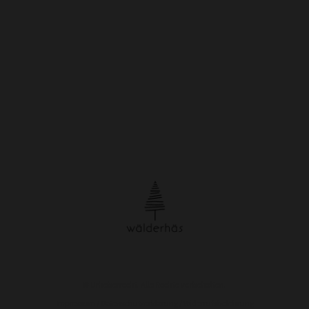
© Urheberrecht. Alle Rechte vorbehalten.
Impressum
/
Datenschutzerklärung
/
Widerrufsbelehrung